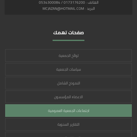
الهاتف : 0173176200 / 0534300084
البريد : MCJAZAN@HOTMAIL.COM
صفحات تهمك
لوائح الجمعية
سياسات الجمعية
النموذج الشامل
الاعضاء المؤسسون
اجتماعات الجمعية العمومية
التقارير السنوية