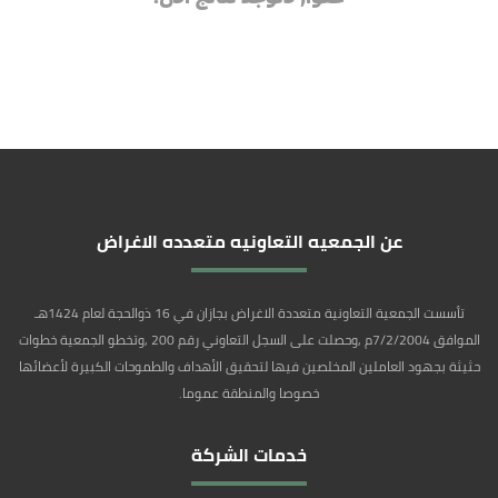
عن الجمعيه التعاونيه متعدده الاغراض
تأسست الجمعية التعاونية متعددة الاغراض بجازان في 16 ذوالحجة لعام 1424هـ
الموافق 7/2/2004م ,وحصلت على السجل التعاوني رقم 200 ,وتخطو الجمعية خطوات
حثيثة بجهود العاملين المخلصين فيها لتحقيق الأهداف والطموحات الكبيرة لأعضائها
خصوصا والمنطقة عموما.
خدمات الشركة