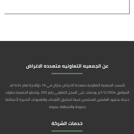
عن الجمعيه التعاونيه متعدده الاغراض
تأسست الجمعية التعاونية متعددة الاغراض بجازان في 16 ذوالحجة لعام 1424هـ
الموافق 7/2/2004م ,وحصلت على السجل التعاوني رقم 200 ,وتخطو الجمعية خطوات
حثيثة بجهود العاملين المخلصين فيها لتحقيق الأهداف والطموحات الكبيرة لأعضائها
خصوصا والمنطقة عموما.
خدمات الشركة