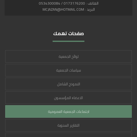
الهاتف : 0173176200 / 0534300084
البريد : MCJAZAN@HOTMAIL.COM
صفحات تهمك
لوائح الجمعية
سياسات الجمعية
النموذج الشامل
الاعضاء المؤسسون
اجتماعات الجمعية العمومية
التقارير السنوية