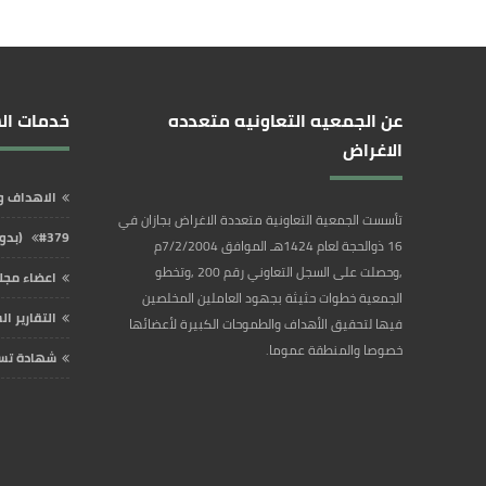
عن الجمعيه التعاونيه متعدده
خدمات ال
الاغراض
الاهداف و
تأسست الجمعية التعاونية متعددة الاغراض بجازان في
#379 (بدون عنوان)
16 ذوالحجة لعام 1424هـ الموافق 7/2/2004م
,وحصلت على السجل التعاوني رقم 200 ,وتخطو
اعضاء مجل
الجمعية خطوات حثيثة بجهود العاملين المخلصين
التقارير ا
فيها لتحقيق الأهداف والطموحات الكبيرة لأعضائها
خصوصا والمنطقة عموما.
شهادة تس