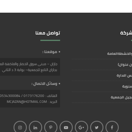
شركة
تواصل معنا
موقعنا :
الانشطةالعامة
جازان – مبنى سوق الخضار والفاكهة ال
بجازان التابع للجمعية– بوابة 3 د الثاني
س الادارة
وسائل الاتصال :
لسنوية
الهاتف : 0173176200 / 0534300084
جيل الجمعية
البريد : MCJAZAN@HOTMAIL.COM