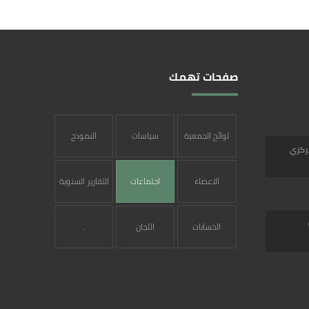
صفحات تهمك
لوائح الجمعية
سياسات
النموذج
مركزي
الجمعية
الشامل
الاعضاء
اجتماعات
التقارير السنوية
المؤسسون
الجمعية
الحسابات
اللجان
.
العمومية
البنكية
واختصاصها