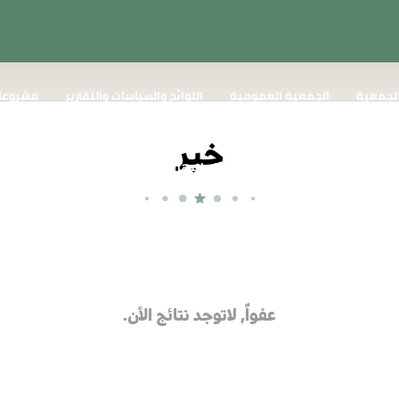
لجمعية
الجمعية العمومية
اللوائح والسياسات والتقارير
مشروعات
خبر
الشكاوي والبلاغات
اللجان واختصاصها
إستبيان قياس مدى الرضا
عفواً, لاتوجد نتائج الأن.