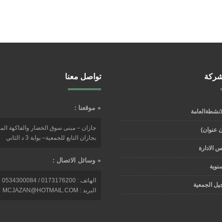
شركة
تواصل معنا
موقعنا :
لانشطةالعامة
جازان – مبنى سوق الخضار والفاكهة ال
بجازان التابع للجمعية– بوابة 3 د الثاني
 الادارة
وسائل الاتصال :
سنوية
الهاتف : 0173176200 / 0534300084
يل الجمعية
البريد : MCJAZAN@HOTMAIL.COM