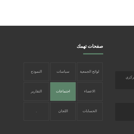
صفحات تهمك
لوائح الجمعية
سياسات
النموذج
مركزي
الجمعية
الشامل
الاعضاء
اجتماعات
التقارير
المؤسسون
الجمعية
السنوية
الحسابات
اللجان
.
العمومية
البنكية
واختصاصها