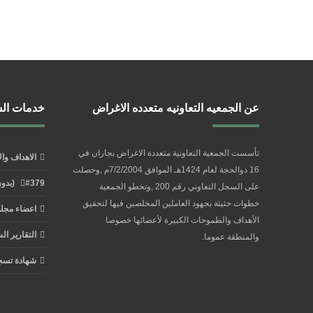
عن الجمعيه التعاونيه متعدده الاغراض
خدمات ال
تأسست الجمعية التعاونية متعددة الاغراض بجازان في
الاهداف وا
16 ذوالحجة لعام 1424هـ الموافق 7/2/2004م ,وحصلت
#379 (بدون عنوان)
على السجل التعاوني رقم 200 ,وتخطو الجمعية
خطوات حثيثة بجهود العاملين المخلصين فيها لتحقيق
اعضاء مجلس
الأهداف والطموحات الكبيرة لأعضائها خصوصا
التقارير ال
والمنطقة عموما.
شهادة تسج