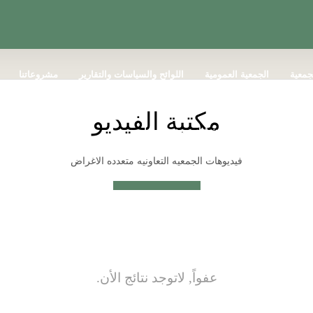
جمعية
الجمعية العمومية
اللوائح والسياسات والتقارير
مشروعاتنا
مكتبة الفيديو
ان واختصاصها
إستبيان قياس مدى الرضا
فيديوهات الجمعيه التعاونيه متعدده الاغراض
عفواً, لاتوجد نتائج الأن.