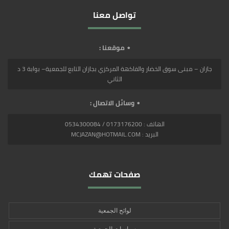
تواصل معنا
موقعنا :
جازان – مبنى سوق الخضار والفاكهة المركزي بجازان التابع للجمعية– بوابة 3 د
الثاني
وسائل الاتصال :
الهاتف : 0173176200 / 0534300084
البريد : MCJAZAN@HOTMAIL.COM
صفحات تهمك
لوائح الجمعية