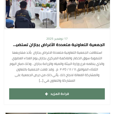
17 نوفمبر 2025
الجمعية التعاونية متعددة الأغراض بجازان تستضيف فعاليات يوم الغذاء العضوي
استظافت الجمعية التعاونية متعددة الاغراض بجازان بأحد مشاريعها
التنموية سوق الخضار والفاكهة المركزي بجازان يوم الغذاء العضوي
والذي ينظمه فرع وزارة البيئة والمياه والزراعة بجازان . وذلك صباح اليوم
الثلاثاء الموافق ١١ / ١١ / ٢٠٢٥ م . وقد قامت الجمعية بالتعاون
والمشاركة الفعالة لانجاح ذلك .يأتي ذلك من حرص الجمعية على
المشاركة والتعاون في […]
قراءة المزيد