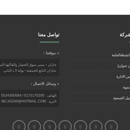
شركة
تواصل معنا
موقعنا :
لانشطةالعامة
جازان – مبنى سوق الخضار والفاكهة ال
بجازان التابع للجمعية– بوابة 3 د الثاني
 الادارة
وسائل الاتصال :
سنوية
الهاتف : 0173176200 / 0534300084
يل الجمعية
البريد : MCJAZAN@HOTMAIL.COM