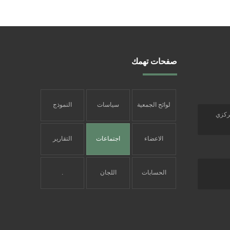
صفحات تهمك
لوائح الجمعية
سياسات
النموذج
مركزي
الجمعية
الشامل
الاعضاء
اجتماعات
التقارير
المؤسسون
الجمعية
السنوية
الحسابات
اللجان
.
العمومية
البنكية
واختصاصها