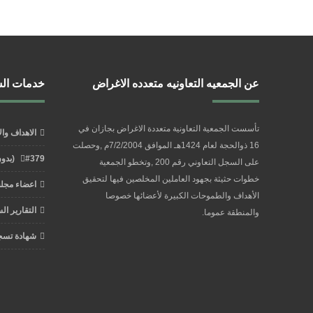
عن الجمعيه التعاونيه متعدده الاغراض
خدمات ال
تأسست الجمعية التعاونية متعددة الاغراض بجازان في
الاهداف وا
16 ذوالحجة لعام 1424هـ الموافق 7/2/2004م ,وحصلت
#379 (بدون عنوان)
على السجل التعاوني رقم 200 ,وتخطو الجمعية
خطوات حثيثة بجهود العاملين المخلصين فيها لتحقيق
اعضاء مجلس
الأهداف والطموحات الكبيرة لأعضائها خصوصا
التقارير ال
والمنطقة عموما.
شهادة تسج