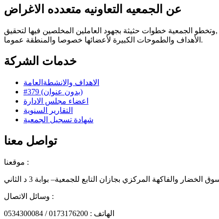
عن الجمعيه التعاونيه متعدده الاغراض
أسست الجمعية التعاونية متعددة الاغراض بجازان في 16 ذوالحجة لعام 1424هـ الموافق 7/2/2004م ,وحصلت على السجل التعاوني رقم 200 ,وتخطو الجمعية خطوات حثيثة بجهود العاملين المخلصين فيها لتحقيق
الأهداف والطموحات الكبيرة لأعضائها خصوصا والمنطقة عموما.
خدمات الشركة
الاهداف والانشطةالعامة
#379 (بدون عنوان)
اعضاء مجلس الادارة
التقارير السنوية
شهادة تسجيل الجمعية
تواصل معنا
موقعنا :
 الخضار والفاكهة المركزي بجازان التابع للجمعية– بوابة 3 د الثاني
وسائل الاتصال :
الهاتف : 0173176200 / 0534300084