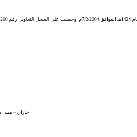
ت
جازان – مبنى سوق