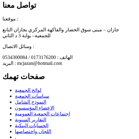
تواصل معنا
موقعنا :
جازان – مبنى سوق الخضار والفاكهة المركزي بجازان التابع
للجمعية– بوابة 3 د الثاني
وسائل الاتصال :
الهاتف : 0173176200 / 0534300084
البريد : mcjazan@hotmail.com
صفحات تهمك
لوائح الجمعية
سياسات الجمعية
النموذج الشامل
الاعضاء المؤسسون
اجتماعات الجمعية العمومية
التقارير السنوية
الحسابات البنكية
اللجان واختصاصها
.