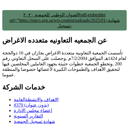
العنوان الوطني للجمعية ٢٠٢٠[pdf-embedder
url=”https://mpcs.org.sa/wp-content/uploads/2025/01/شهادة-
تسجيل-
عن الجمعيه التعاونيه متعدده الاغراض
تأسست الجمعية التعاونية متعددة الاغراض بجازان في 16 ذوالحجة
لعام 1424هـ الموافق 7/2/2004م ,وحصلت على السجل التعاوني رقم
200 ,وتخطو الجمعية خطوات حثيثة بجهود العاملين المخلصين فيها
لتحقيق الأهداف والطموحات الكبيرة لأعضائها خصوصا والمنطقة
عموما.
خدمات الشركة
الاهداف والانشطةالعامة
#379 (بدون عنوان)
اعضاء مجلس الادارة
التقارير السنوية
شهادة تسجيل الجمعية