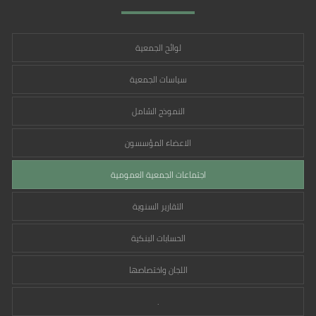
لوائح الجمعية
سياسات الجمعية
النموذج الشامل
الاعضاء المؤسسون
اجتماعات الجمعية العمومية
التقارير السنوية
الحسابات البنكية
اللجان واختصاصها
.