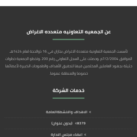
عن الجمعيه التعاونيه متعدده الاغراض
تأسست الجمعية التعاونية متعددة الاغراض بجازان في 16 ذوالحجة لعام 1424هـ
الموافق 7/2/2004م ,وحصلت على السجل التعاوني رقم 200 ,وتخطو الجمعية خطوات
حثيثة بجهود العاملين المخلصين فيها لتحقيق الأهداف والطموحات الكبيرة لأعضائها
خصوصا والمنطقة عموما.
خدمات الشركة
الاهداف والانشطةالعامة
#379 (بدون عنوان)
اعضاء مجلس الادارة