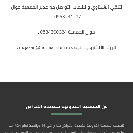
لتلقي الشكاوي والبلاغات التواصل مع مدير الجمعية جوال
0553231212 .
جوال الجمعية 0534300084 .
البريد الألكتروني للجمعية mcjazan@hotmail.com .
عن الجمعيه التعاونيه متعدده الاغراض
تأسست الجمعية التعاونية متعددة الاغراض بجازان في 16 ذوالحجة لعام 1424هـ
الموافق 7/2/2004م ,وحصلت على السجل التعاوني رقم 200 ,وتخطو الجمعية خطوات