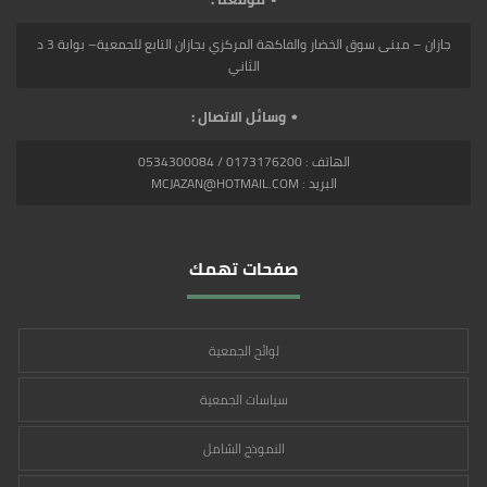
جازان – مبنى سوق الخضار والفاكهة المركزي بجازان التابع للجمعية– بوابة 3 د
الثاني
وسائل الاتصال :
الهاتف : 0173176200 / 0534300084
البريد : MCJAZAN@HOTMAIL.COM
صفحات تهمك
لوائح الجمعية
سياسات الجمعية
النموذج الشامل