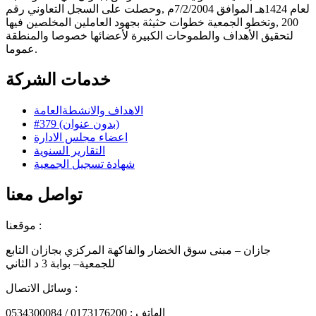
لعام 1424هـ الموافق 7/2/2004م ,وحصلت على السجل التعاوني رقم
200 ,وتخطو الجمعية خطوات حثيثة بجهود العاملين المخلصين فيها
لتحقيق الأهداف والطموحات الكبيرة لأعضائها خصوصا والمنطقة
عموما.
خدمات الشركة
الاهداف والانشطةالعامة
#379 (بدون عنوان)
اعضاء مجلس الادارة
التقارير السنوية
شهادة تسجيل الجمعية
تواصل معنا
موقعنا :
جازان – مبنى سوق الخضار والفاكهة المركزي بجازان التابع
للجمعية– بوابة 3 د الثاني
وسائل الاتصال :
الهاتف : 0173176200 / 0534300084