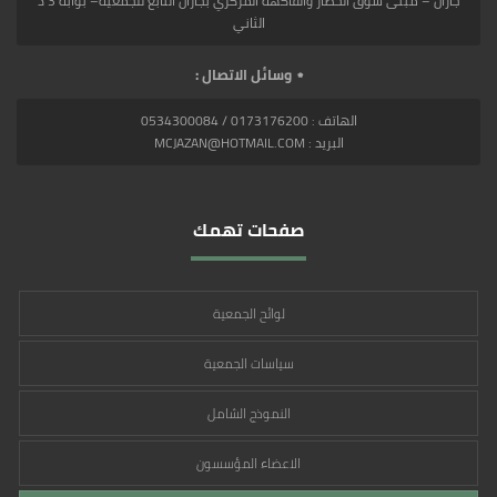
جازان – مبنى سوق الخضار والفاكهة المركزي بجازان التابع للجمعية– بوابة 3 د
الثاني
وسائل الاتصال :
الهاتف : 0173176200 / 0534300084
البريد : MCJAZAN@HOTMAIL.COM
صفحات تهمك
لوائح الجمعية
سياسات الجمعية
النموذج الشامل
الاعضاء المؤسسون