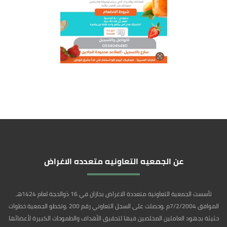
عن الجمعيه التعاونيه متعدده الاغراض
تأسست الجمعية التعاونية متعددة الاغراض بجازان في 16 ذوالحجة لعام 1424هـ
الموافق 7/2/2004م ,وحصلت على السجل التعاوني رقم 200 ,وتخطو الجمعية خطوات
حثيثة بجهود العاملين المخلصين فيها لتحقيق الأهداف والطموحات الكبيرة لأعضائها